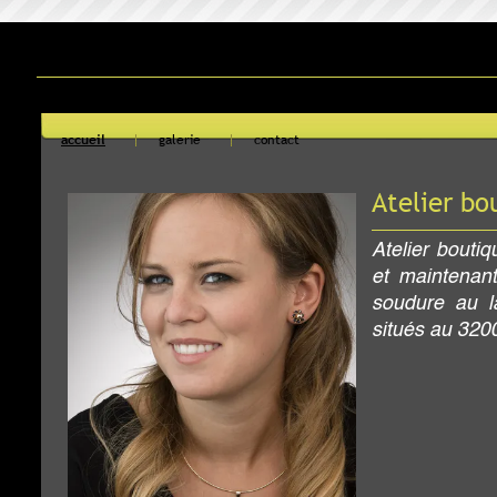
F
contact
Atelier boutique
Atelier boutique depuis plus de vingt-ci
et maintenant rallié avec un atelier de
soudure au laser, nous sommes main
situés au 3200 ave Watt, local 101-A.