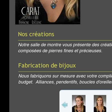
s
ntre vous présente des créations
res fines et précieuses.
de bijoux
ur mesure avec votre complicité, en respectant vous goû
 pendentifs, boucles d'oreilles ou tout ce qui vous fait e