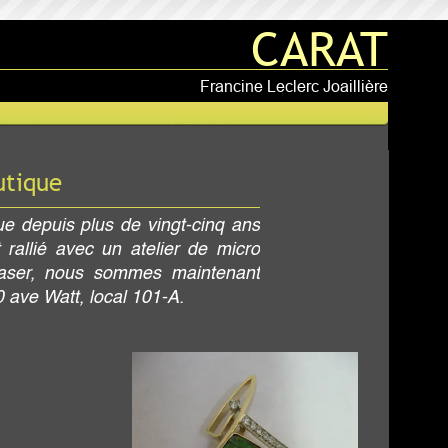
Créer un site avec
CARAT
rancine Leclerc Joaillière
nq ans
 micro
tenant